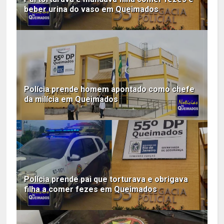
beber urina do vaso em Queimados
Polícia prende homem apontado como chefe
da milícia em Queimados
Polícia prende pai que torturava e obrigava
filha a comer fezes em Queimados