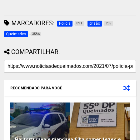
MARCADORES:
Polícia
prisão
891
239
Queimados
3586
COMPARTILHAR:
RECOMENDADO PARA VOCÊ
Pai torturava e mandava filha comer fezes e