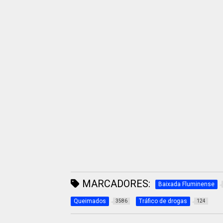
MARCADORES:
Baixada Fluminense
Queimados
Tráfico de drogas
3586
124