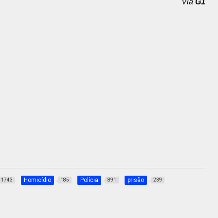
Via
G1
Homicídio
Polícia
prisão
1743
185
891
239