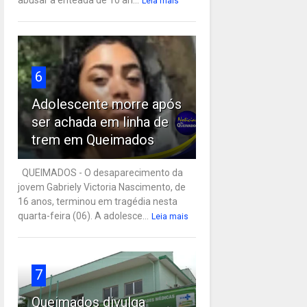
Leia mais
6
Adolescente morre após
ser achada em linha de
trem em Queimados
QUEIMADOS - O desaparecimento da
jovem Gabriely Victoria Nascimento, de
16 anos, terminou em tragédia nesta
quarta-feira (06). A adolesce...
Leia mais
7
Queimados divulga