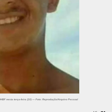
HBF nesta terça-feira (10) — Foto: Reprodução/Arquivo Pessoal