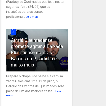
(Faetec) de Queimados publicou nesta
segunda-feira (24/06) que as
inscrições para os cursos
profissiona...
Leia mais
2
Arraiá Queimadense
promete agitar a Baixada
Fluminense com Os
Barões da Pisadinha e
muito mais
Prepare o chapéu de palha e a camisa
xadrez! Nos dias 12 e 13 de julho, o
Parque de Eventos de Queimados será
palco de um dos maiores feste...
Leia
mais