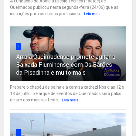
A Fundação de Apoio à Escola Técnica (Faetec) de
Queimados publicou nesta segunda-feira (24/06) que as
inscrições para os cursos profissiona...
Leia mais
2
Arraiá Queimadense promete agitar a
Baixada Fluminense com Os Barões
da Pisadinha e muito mais
Prepare o chapéu de palha e a camisa xadrez! Nos dias 12 e
13 de julho, o Parque de Eventos de Queimados será palco
de um dos maiores feste...
Leia mais
3