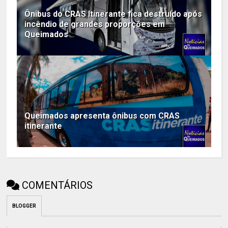
Ônibus do CRAS Itinerante fica destruído após
incêndio de grandes proporções em
Queimados
Queimados apresenta ônibus com CRAS
itinerante
COMENTÁRIOS
BLOGGER